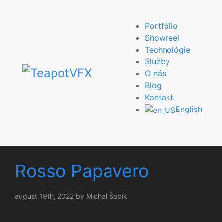
Portfólio
Showreel
Technológie
Služby
O nás
Blog
Kontakt
English
Rosso Papavero
august 19th, 2022 by Michal Šabík