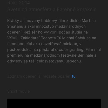
Rok: 2014
Svetelná atmosféra a Farebné korekcie
Krátky animovaný bábkový film z dielne Martina
Smatanu získal množstvo medzinárodných
ocenení. Režisér ho vytvoril počas štúdia na
VŠMU. Zakladateľ TeapotVFX Michal Šabík sa na
filme podieľal ako osvetľovač miniatúr, v
postprodukcii sa postaral o color grading. Film mal
premiéru na medzinárodnom festivale Berlinale a
odvtedy sa teší celosvetovému úspechu.
Zoznam ocenení si môžete pozrieť
tu
.
Short movie