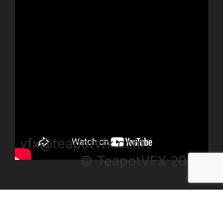
vfx@teapotvfx.com
© TeapotVFX 2025