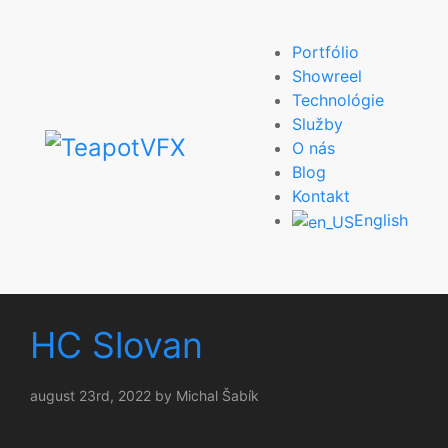
Portfólio
Showreel
Technológie
Služby
O nás
Blog
Kontakt
English
HC Slovan
august 23rd, 2022 by Michal Šabík