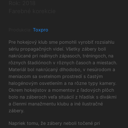
Rok: 2018
Farebné korekcie
Produkcia:
Toxpro
Pre hokejový klub sme pomohli vyrobiť rozsiahlu
sériu propagačných videí. Všetky zábery boli
nakrúcané pri reálnych zápasoch, tréningoch, na
rôznych štadiónoch v rôznych časoch a miestach.
Materiál bol nakrúcaný dlhodobo, v nesúrodom a
meniacom sa svetelnom prostredí s častým
halogénovým osvetlením a na rôzne typy kamery.
Okrem hokejistov a momentov z ľadových plôch
bolo na záberoch veľa situácií z hľadísk s divákmi
a členmi manažmentu klubu a iné ilustračné
zábery.
Napriek tomu, že zábery neboli točené pri