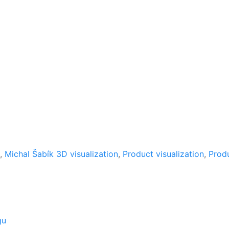
,
Michal Šabík 3D visualization
,
Product visualization
,
Produ
gu